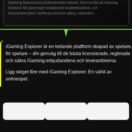
iGaming-branschens professionella nätverk. Allt innehåll på iGaming
Explorer SE genomgår redaktionell kvalitetskontroll, och
bonusinformation verifieras minst en gång i månaden.
iGaming Explorer är en ledande plattform skapad av spelare,
för spelare – din genväg till de bästa licensierade, reglerade
och säkra iGaming-erbjudandena och leverantörerna.
Ligg steget före med iGaming Explorer: En värld av
onlinespel.