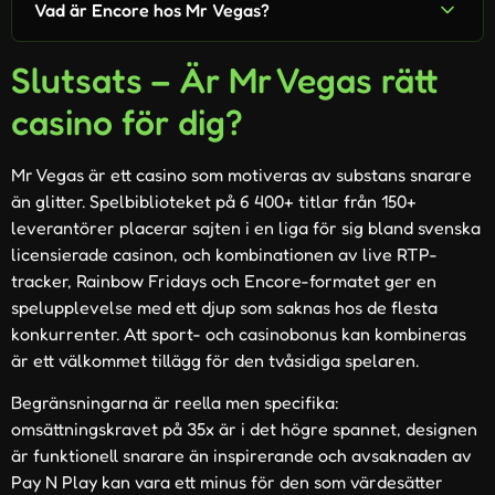
Vad är Encore hos Mr Vegas?
Slutsats – Är Mr Vegas rätt
casino för dig?
Mr Vegas är ett casino som motiveras av substans snarare
än glitter. Spelbiblioteket på 6 400+ titlar från 150+
leverantörer placerar sajten i en liga för sig bland svenska
licensierade casinon, och kombinationen av live RTP-
tracker, Rainbow Fridays och Encore-formatet ger en
spelupplevelse med ett djup som saknas hos de flesta
konkurrenter. Att sport- och casinobonus kan kombineras
är ett välkommet tillägg för den tvåsidiga spelaren.
Begränsningarna är reella men specifika:
omsättningskravet på 35x är i det högre spannet, designen
är funktionell snarare än inspirerande och avsaknaden av
Pay N Play kan vara ett minus för den som värdesätter