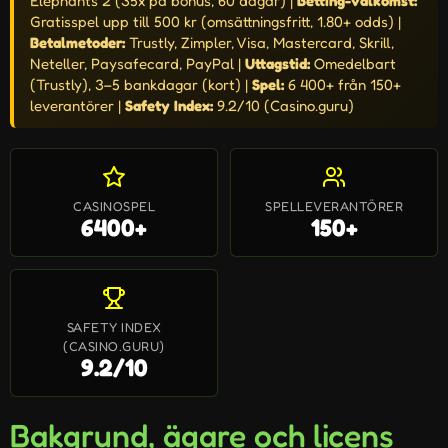
Elephants 2 (35x på bonus, 60 dagar) |
Betting-välkomst:
Gratisspel upp till 500 kr (omsättningsfritt, 1.80+ odds) |
Betalmetoder:
Trustly, Zimpler, Visa, Mastercard, Skrill,
Neteller, Paysafecard, PayPal |
Uttagstid:
Omedelbart
(Trustly), 3–5 bankdagar (kort) |
Spel:
6 400+ från 150+
leverantörer |
Safety Index:
9.2/10 (Casino.guru)
CASINOSPEL
SPELLEVERANTÖRER
6400+
150+
SAFETY INDEX
(CASINO.GURU)
9.2/10
Bakgrund, ägare och licens