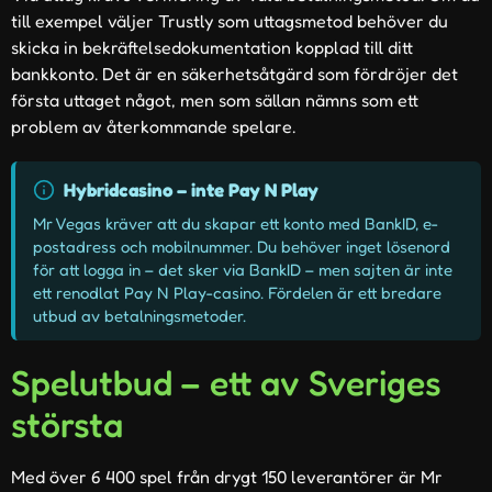
till exempel väljer Trustly som uttagsmetod behöver du
skicka in bekräftelsedokumentation kopplad till ditt
bankkonto. Det är en säkerhetsåtgärd som fördröjer det
första uttaget något, men som sällan nämns som ett
problem av återkommande spelare.
Hybridcasino – inte Pay N Play
Mr Vegas kräver att du skapar ett konto med BankID, e-
postadress och mobilnummer. Du behöver inget lösenord
för att logga in – det sker via BankID – men sajten är inte
ett renodlat Pay N Play-casino. Fördelen är ett bredare
utbud av betalningsmetoder.
Spelutbud – ett av Sveriges
största
Med över 6 400 spel från drygt 150 leverantörer är Mr