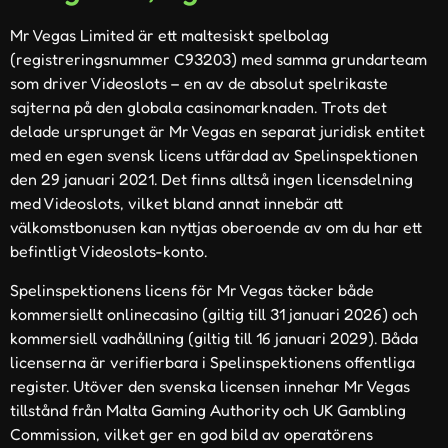
Mr Vegas Limited är ett maltesiskt spelbolag
(registreringsnummer C93203) med samma grundarteam
som driver Videoslots – en av de absolut spelrikaste
sajterna på den globala casinomarknaden. Trots det
delade ursprunget är Mr Vegas en separat juridisk entitet
med en egen svensk licens utfärdad av Spelinspektionen
den 29 januari 2021. Det finns alltså ingen licensdelning
med Videoslots, vilket bland annat innebär att
välkomstbonusen kan nyttjas oberoende av om du har ett
befintligt Videoslots-konto.
Spelinspektionens licens för Mr Vegas täcker både
kommersiellt onlinecasino (giltig till 31 januari 2026) och
kommersiell vadhållning (giltig till 16 januari 2029). Båda
licenserna är verifierbara i Spelinspektionens offentliga
register. Utöver den svenska licensen innehar Mr Vegas
tillstånd från Malta Gaming Authority och UK Gambling
Commission, vilket ger en god bild av operatörens