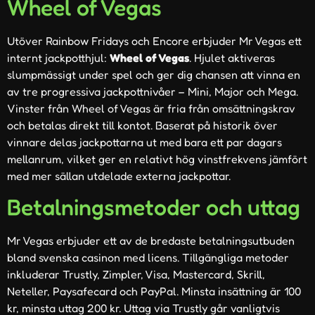
Wheel of Vegas
Utöver Rainbow Fridays och Encore erbjuder Mr Vegas ett
internt jackpotthjul:
Wheel of Vegas
. Hjulet aktiveras
slumpmässigt under spel och ger dig chansen att vinna en
av tre progressiva jackpottnivåer – Mini, Major och Mega.
Vinster från Wheel of Vegas är fria från omsättningskrav
och betalas direkt till kontot. Baserat på historik över
vinnare delas jackpottarna ut med bara ett par dagars
mellanrum, vilket ger en relativt hög vinstfrekvens jämfört
med mer sällan utdelade externa jackpottar.
Betalningsmetoder och uttag
Mr Vegas erbjuder ett av de bredaste betalningsutbuden
bland svenska casinon med licens. Tillgängliga metoder
inkluderar Trustly, Zimpler, Visa, Mastercard, Skrill,
Neteller, Paysafecard och PayPal. Minsta insättning är 100
kr, minsta uttag 200 kr. Uttag via Trustly går vanligtvis