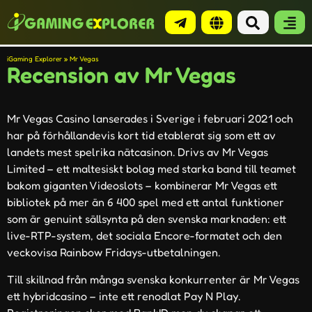
iGaming Explorer
»
Mr Vegas
Recension av Mr Vegas
Mr Vegas Casino lanserades i Sverige i februari 2021 och
har på förhållandevis kort tid etablerat sig som ett av
landets mest spelrika nätcasinon. Drivs av Mr Vegas
Limited – ett maltesiskt bolag med starka band till teamet
bakom giganten Videoslots – kombinerar Mr Vegas ett
bibliotek på mer än 6 400 spel med ett antal funktioner
som är genuint sällsynta på den svenska marknaden: ett
live-RTP-system, det sociala Encore-formatet och den
veckovisa Rainbow Fridays-utbetalningen.
Till skillnad från många svenska konkurrenter är Mr Vegas
ett hybridcasino – inte ett renodlat Pay N Play.