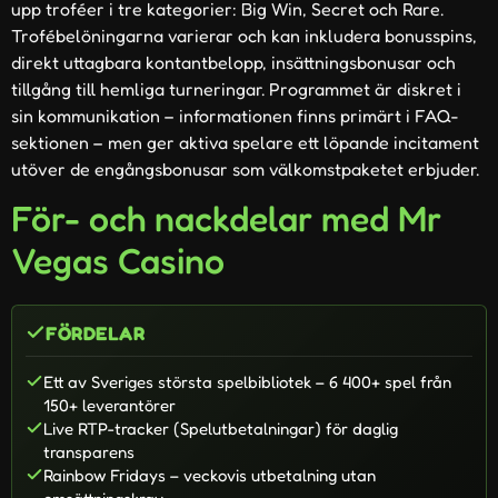
upp troféer i tre kategorier: Big Win, Secret och Rare.
Trofébelöningarna varierar och kan inkludera bonusspins,
direkt uttagbara kontantbelopp, insättningsbonusar och
tillgång till hemliga turneringar. Programmet är diskret i
sin kommunikation – informationen finns primärt i FAQ-
sektionen – men ger aktiva spelare ett löpande incitament
utöver de engångsbonusar som välkomstpaketet erbjuder.
För- och nackdelar med Mr
Vegas Casino
FÖRDELAR
Ett av Sveriges största spelbibliotek – 6 400+ spel från
150+ leverantörer
Live RTP-tracker (Spelutbetalningar) för daglig
transparens
Rainbow Fridays – veckovis utbetalning utan