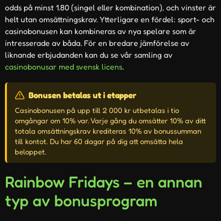
odds på minst 1.80 (singel eller kombination), och vinster är
helt utan omsättningskrav. Ytterligare en fördel: sport- och
casinobonusen kan kombineras av nya spelare som är
intresserade av båda. För en bredare jämförelse av
liknande erbjudanden kan du se vår samling av
casinobonusar med svensk licens
.
Bonusen betalas ut i etapper
Casinobonusen på upp till 2 000 kr utbetalas i tio
omgångar om 10% var. Varje gång du omsätter 10% av ditt
totala omsättningskrav krediteras 10% av bonussumman
till kontot. Du har 60 dagar på dig att omsätta hela
beloppet.
Rainbow Fridays – en annan
typ av bonusprogram