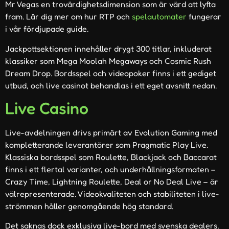
Mr Vegas en trovärdighetsdimension som är värd att lyfta
fram. Lär dig mer om hur RTP och
spelautomater
fungerar
i vår fördjupade guide.
Jackpottsektionen innehåller drygt 300 titlar, inkluderat
klassiker som Mega Moolah Megaways och Cosmic Rush
Dream Drop. Bordsspel och videopoker finns i ett gediget
utbud, och live casinot behandlas i ett eget avsnitt nedan.
Live Casino
Live-avdelningen drivs primärt av Evolution Gaming med
kompletterande leverantörer som Pragmatic Play Live.
Klassiska bordsspel som Roulette, Blackjack och Baccarat
finns i ett flertal varianter, och underhållningsformaten –
Crazy Time, Lightning Roulette, Deal or No Deal Live – är
välrepresenterade. Videokvaliteten och stabiliteten i live-
strömmen håller genomgående hög standard.
Det saknas dock exklusiva live-bord med svenska dealers,