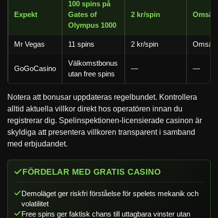
100 spins på
Expekt
Gates of
2 kr/spin
Omsätt
Olympus 1000
Mr Vegas
11 spins
2 kr/spin
Omsättn
Välkomstbonus
GoGoCasino
—
—
utan free spins
Notera att bonusar uppdateras regelbundet. Kontrollera
alltid aktuella villkor direkt hos operatören innan du
registrerar dig. Spelinspektionen-licensierade casinon är
skyldiga att presentera villkoren transparent i samband
med erbjudandet.
FÖRDELAR MED GRATIS CASINO
Demoläget ger riskfri förståelse för spelets mekanik och
volatilitet
Free spins ger faktisk chans till uttagbara vinster utan