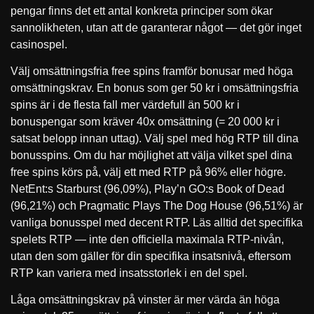
pengar finns det ett antal konkreta principer som ökar
sannolikheten, utan att de garanterar något — det gör inget
casinospel.
Välj omsättningsfria free spins framför bonusar med höga
omsättningskrav. En bonus som ger 50 kr i omsättningsfria
spins är i de flesta fall mer värdefull än 500 kr i
bonuspengar som kräver 40x omsättning (= 20 000 kr i
satsat belopp innan uttag). Välj spel med hög RTP till dina
bonusspins. Om du har möjlighet att välja vilket spel dina
free spins körs på, välj ett med RTP på 96% eller högre.
NetEnt:s Starburst (96,09%), Play’n GO:s Book of Dead
(96,21%) och Pragmatic Plays The Dog House (96,51%) är
vanliga bonusspel med decent RTP. Läs alltid det specifika
spelets RTP — inte den officiella maximala RTP-nivån,
utan den som gäller för din specifika insatsnivå, eftersom
RTP kan variera med insatsstorlek i en del spel.
Låga omsättningskrav på vinster är mer värda än höga