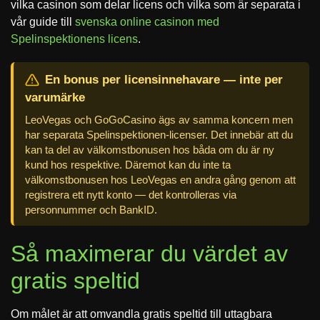
vilka casinon som delar licens och vilka som är separata i
vår guide till
svenska online casinon med
Spelinspektionens licens
.
En bonus per licensinnehavare — inte per
varumärke
LeoVegas och GoGoCasino ägs av samma koncern men
har separata Spelinspektionen-licenser. Det innebär att du
kan ta del av välkomstbonusen hos båda om du är ny
kund hos respektive. Däremot kan du inte ta
välkomstbonusen hos LeoVegas en andra gång genom att
registrera ett nytt konto — det kontrolleras via
personnummer och BankID.
Så maximerar du värdet av
gratis speltid
Om målet är att omvandla gratis speltid till uttagbara