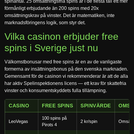
spinantal. 25 omsättningsfria spins är i de flesta fall ett mer
förmånligt erbjudande än 200 spins med 20x
omsättningskrav på vinster. Det är matematiken, inte
marknadsföringens logik, som styr det.
Vilka casinon erbjuder free
spins i Sverige just nu
Välkomstbonusar med free spins är en av de vanligaste
formerna av insättningsbonus på den svenska marknaden.
Gemensamt för de casinon vi rekommenderar är att de alla
har aktiv Spelinspektionens licens — ett krav för skattefria
vinster och konsumentskyddets fulla tillämpning.
CASINO
FREE SPINS
SPINVÄRDE
OMSÄ
100 spins på
LeoVegas
2 kr/spin
Omsättn
Pirots 4