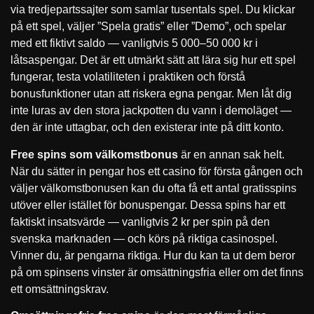
via tredjepartssajter som samlar tusentals spel. Du klickar
på ett spel, väljer ”Spela gratis” eller ”Demo”, och spelar
med ett fiktivt saldo — vanligtvis 5 000–50 000 kr i
låtsaspengar. Det är ett utmärkt sätt att lära sig hur ett spel
fungerar, testa volatiliteten i praktiken och förstå
bonusfunktioner utan att riskera egna pengar. Men låt dig
inte luras av den stora jackpotten du vann i demoläget —
den är inte uttagbar, och den existerar inte på ditt konto.
Free spins som välkomstbonus
är en annan sak helt.
När du sätter in pengar hos ett casino för första gången och
väljer välkomstbonusen kan du ofta få ett antal gratisspins
utöver eller istället för bonuspengar. Dessa spins har ett
faktiskt insatsvärde — vanligtvis 2 kr per spin på den
svenska marknaden — och körs på riktiga casinospel.
Vinner du, är pengarna riktiga. Hur du kan ta ut dem beror
på om spinsens vinster är omsättningsfria eller om det finns
ett omsättningskrav.