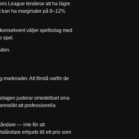
ons League tenderar att ha lägre
rt kan ha marginaler på 8–12%
om konsekvent väljer spelbolag med
e spel.
aden.
ng-marknader. Att förstå varför de
lbolagen justerar omedelbart sina
annolikt att professionella
tåndare — inte för att
ståndare erbjuds till ett pris som