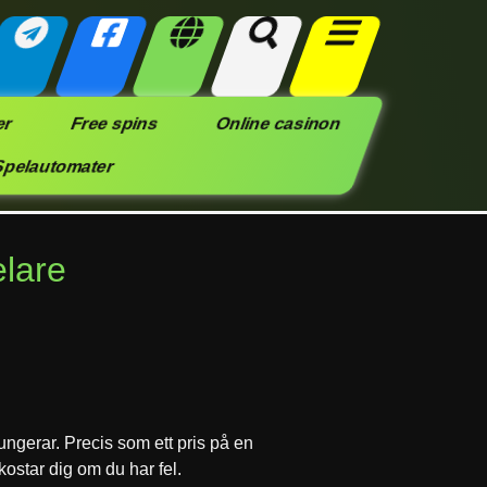
er
Free spins
Online casinon
pelautomater
elare
ungerar. Precis som ett pris på en
kostar dig om du har fel.