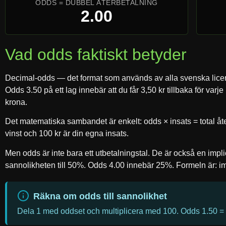
ODDS = DUBBEL ÅTERBETALNING
2.00
Vad odds faktiskt betyder
Decimal-odds — det format som används av alla svenska licensi
Odds 3.50 på ett lag innebär att du får 3,50 kr tillbaka för varj
krona.
Det matematiska sambandet är enkelt: odds × insats = total åte
vinst och 100 kr är din egna insats.
Men odds är inte bara ett utbetalningstal. De är också en impli
sannolikheten till 50%. Odds 4.00 innebär 25%. Formeln är: im
Räkna om odds till sannolikhet
Dela 1 med oddset och multiplicera med 100. Odds 1.50 = 