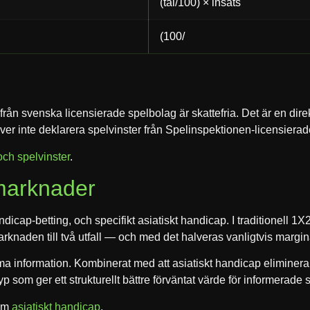
(tal/100) × insats
(100/
r från svenska licensierade spelbolag är skattefria. Det är en dir
höver inte deklarera spelvinster från Spelinspektionen-licensierad
och spelvinster
.
marknader
icap-betting, och specifikt asiatiskt handicap. I traditionell 1X2
arknaden till två utfall — och med det halveras vanligtvis margin
samma information. Kombinerat med att asiatiskt handicap eliminerar
p som ger ett strukturellt bättre förväntat värde för informerade 
 om
asiatiskt handicap
.