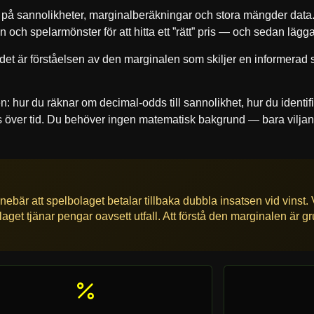
dds på sannolikheter, marginalberäkningar och stora mängder dat
och spelarmönster för att hitta ett ”rätt” pris — och sedan lägga
et är förståelsen av den marginalen som skiljer en informerad s
n: hur du räknar om decimal-odds till sannolikhet, hur du identif
s över tid. Du behöver ingen matematisk bakgrund — bara viljan at
nebär att spelbolaget betalar tillbaka dubbla insatsen vid vinst.
t tjänar pengar oavsett utfall. Att förstå den marginalen är gru