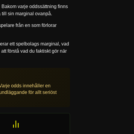
a. Bakom varje oddssättning finns
 till sin marginal ovanpå.
pelare från en som förlorar
ierar ett spelbolags marginal, vad
t förstå vad du faktiskt gör när
 Varje odds innehåller en
ndläggande för allt seriöst