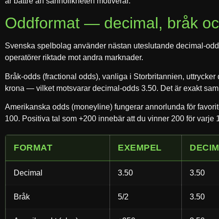
är bättre än sannolikheten motiverar.
Oddformat — decimal, bråk oc
Svenska spelbolag använder nästan uteslutande decimal-odds, 
operatörer riktade mot andra marknader.
Bråk-odds (fractional odds), vanliga i Storbritannien, uttrycke
krona — vilket motsvarar decimal-odds 3.50. Det är exakt samm
Amerikanska odds (moneyline) fungerar annorlunda för favorite
100. Positiva tal som +200 innebär att du vinner 200 för varje
FORMAT
EXEMPEL
DECIM
Decimal
3.50
3.50
Bråk
5/2
3.50