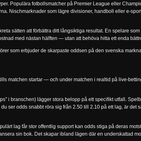
yper. Populära fotbollsmatcher på Premier League eller Champi
rna. Nischmarknader som lägre divisioner, handboll eller e-spo
reta sätten att förbättra ditt långsiktiga resultat. En spelare s
ostnad med nästan hälften — utan att behöva hitta ett enda bättr
atörer som erbjuder de skarpaste oddsen på den svenska markn
s tills matchen startar — och under matchen i realtid på live-betti
ps” i branschen) lägger stora belopp på ett specifikt utfall. Spe
u ser odds snabbt röra sig från 2.50 till 2.10 på ett lag, är det s
opulärt lag får stor offentlig support kan odds stiga på deras mots
lansera sin bok. Det skapar ibland lägen där en underskattad mot