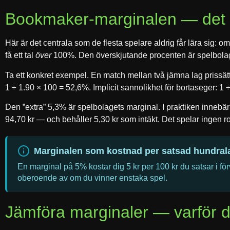
Bookmaker-marginalen — det d
Här är det centrala som de flesta spelare aldrig får lära sig: o
få ett tal
över
100%. Den överskjutande procenten är spelbolag
Ta ett konkret exempel. En match mellan två jämna lag prissä
1 ÷ 1.90 × 100 = 52,6%. Implicit sannolikhet för bortaseger: 
Den ”extra” 5,3% är spelbolagets marginal. I praktiken innebär 
94,70 kr — och behåller 5,30 kr som intäkt. Det spelar ingen rol
Marginalen som kostnad per satsad hundral
En marginal på 5% kostar dig 5 kr per 100 kr du satsar i fö
oberoende av om du vinner enstaka spel.
Jämföra marginaler — varför de