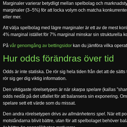
Marginaler varierar betydligt mellan spelbolag och marknadst
marginaler (3–5%) för att locka volym och matcha konkurrente
eller mer.
Att välja spelbolag med lägre marginaler är ett av de mest konk
4% marginal istället för 7% marginal minskar sin strukturella k
På
vår genomgång av bettingsidor
kan du jämföra vilka oper
Hur odds förändras över tid
Odds är inte statiska. De rör sig hela tiden från det att de sätt
rör sig ger dig viktig information.
Den viktigaste rörelsetypen är när
skarpa spelare
(kallas ”shar
odds nedåt på det utfallet för att balansera sin exponering. Om d
spelare sett ett värde som du missat.
Den andra rörelsetypen drivs av
allmänhetens spel
. När ett p
motståndarna blivit bättre, utan för att spelbolaget behöver ba