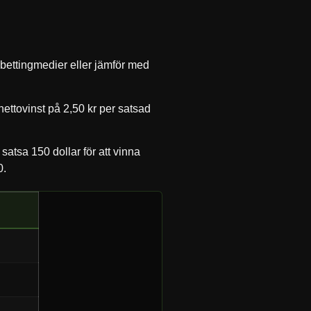
bettingmedier eller jämför med
nettovinst på 2,50 kr per satsad
atsa 150 dollar för att vinna
0.