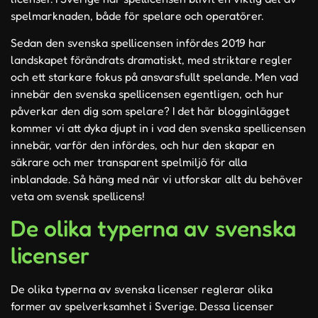
spelmarknaden, både för spelare och operatörer.
Sedan den svenska spellicensen infördes 2019 har
landskapet förändrats dramatiskt, med striktare regler
och ett starkare fokus på ansvarsfullt spelande. Men vad
innebär den svenska spellicensen egentligen, och hur
påverkar den dig som spelare? I det här blogginlägget
kommer vi att dyka djupt in i vad den svenska spellicensen
innebär, varför den infördes, och hur den skapar en
säkrare och mer transparent spelmiljö för alla
inblandade. Så häng med när vi utforskar allt du behöver
veta om svensk spellicens!
De olika typerna av svenska
licenser
De olika typerna av svenska licenser reglerar olika
former av spelverksamhet i Sverige. Dessa licenser