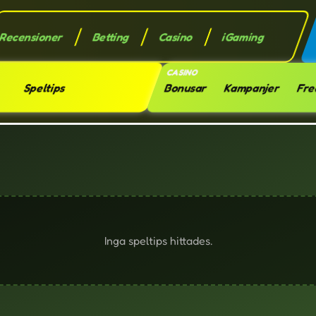
Recensioner
Betting
Casino
iGaming
CASINO
s
Speltips
Bonusar
Kampanjer
Fre
Inga speltips hittades.