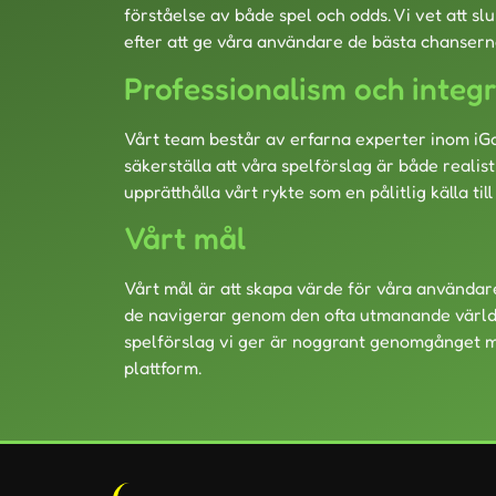
förståelse av både spel och odds. Vi vet att s
efter att ge våra användare de bästa chansern
Professionalism och integr
Vårt team består av erfarna experter inom iGam
säkerställa att våra spelförslag är både realis
upprätthålla vårt rykte som en pålitlig källa t
Vårt mål
Vårt mål är att skapa värde för våra användare
de navigerar genom den ofta utmanande världen 
spelförslag vi ger är noggrant genomgånget m
plattform.