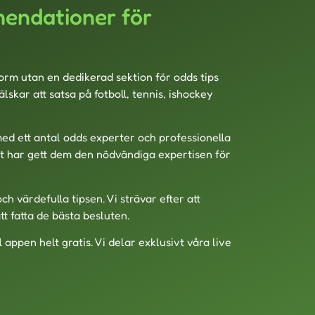
mendationer för
orm utan en dedikerad sektion för odds tips
ar att satsa på fotboll, tennis, ishockey
ed ett antal odds experter och professionella
ket har gett dem den nödvändiga expertisen för
 värdefulla tipsen. Vi strävar efter att
t fatta de bästa besluten.
 appen helt gratis. Vi delar exklusivt våra live