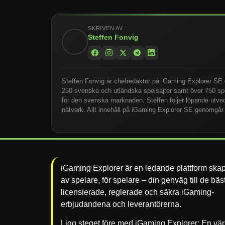
SKRIVEN AV
Steffen Fonvig
Steffen Fonvig är chefredaktör på iGaming Explorer SE 
250 svenska och utländska spelsajter samt över 750 spe
för den svenska marknaden. Steffen följer löpande utveck
nätverk. Allt innehåll på iGaming Explorer SE genomgår 
iGaming Explorer är en ledande plattform ska
av spelare, för spelare – din genväg till de bäs
licensierade, reglerade och säkra iGaming-
erbjudandena och leverantörerna.
Ligg steget före med iGaming Explorer: En vär