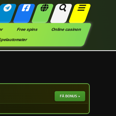
er
Free spins
Online casinon
pelautomater
FÅ BONUS »